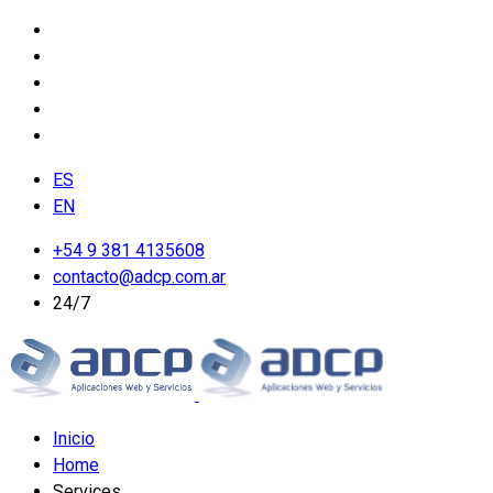
ES
EN
+54 9 381 4135608
contacto@adcp.com.ar
24/7
Inicio
Home
Services